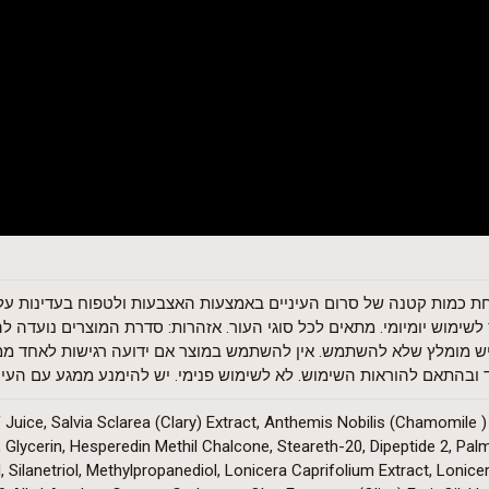
חת כמות קטנה של סרום העיניים באמצעות האצבעות ולטפוח בעדינות על
שימוש יומיומי. מתאים לכל סוגי העור. אזהרות: סדרת המוצרים נועדה להת
גיש מומלץ שלא להשתמש. אין להשתמש במוצר אם ידועה רגישות לאחד מ
בהתאם להוראות השימוש. לא לשימוש פנימי. יש להימנע ממגע עם העיניי
Juice, Salvia Sclarea (Clary) Extract, Anthemis Nobilis (Chamomile )
, Glycerin, Hesperedin Methil Chalcone, Steareth-20, Dipeptide 2, Palm
 Silanetriol, Methylpropanediol, Lonicera Caprifolium Extract, Lonice