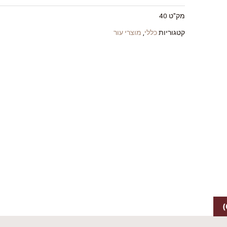
ושיקום
מק"ט
40
של
בריאה
קטגוריות
כללי
,
מוצרי עור
הוא
סרום
עדין
לעור
סביב
העיניים