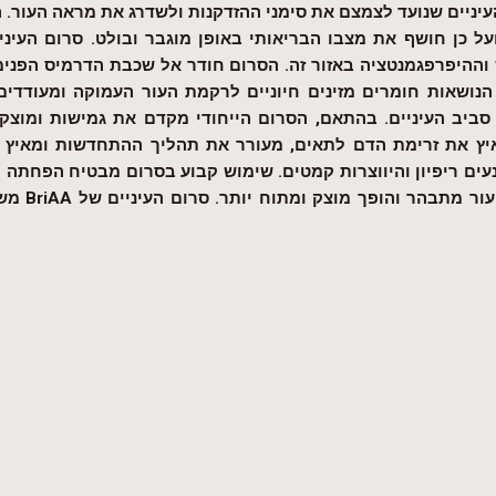
העיניים שנועד לצמצם את סימני ההזדקנות ולשדרג את מראה העור. 
על כן חושף את מצבו הבריאותי באופן מוגבר ובולט. סרום העיני
 וההיפרפגמנטציה באזור זה. הסרום חודר אל שכבת הדרמיס הפני
הנושאות חומרים מזינים חיוניים לרקמת העור העמוקה ומעודדים 
ביב העיניים. בהתאם, הסרום הייחודי מקדם את גמישות ומוצק
ץ את זרימת הדם לתאים, מעורר את תהליך ההתחדשות ומאיץ את
עים ריפיון והיווצרות קמטים. שימוש קבוע בסרום מבטיח הפחתה
העור מתבהר והופך מוצק ומתוח יותר. סרום העיניים של
BriAA
משמ