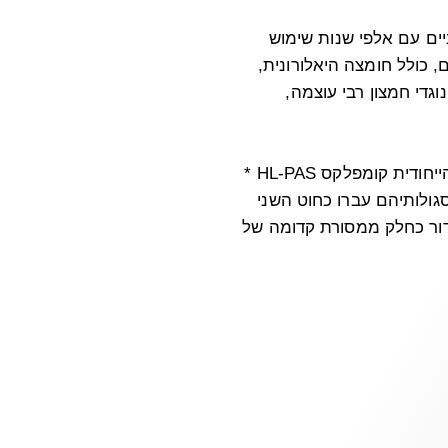
ים עם אלפי שנות שימוש
, כולל חומצה היאלורונית,
וגדי חמצון רבי עוצמה,
מוצרי הטיפוח של BriAA מכילים את התרכובת הייחודית קומפלקס HL-PAS *
גולותיהם עברו כחוט השני
לדור כחלק ממסורת קדומה של