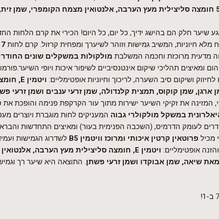
חומצה סליצילית מעץ הערבה, אלנטואין מצמח הקומפרי, שמן זית, א
ע שיער חלק הם בהישג ידיך, כל יום, כל היום! הכירי את קרם הלחות הח
 מלא חיוניות, המשיב גמישות וזוהר לשיערך ומפחית קרזול. קרם לחות
7 ב-1
חה מדעית מרוכזת וחכמה המשלבת
מולקולות במשקלים שונים החודרי
ום ומאיצים תהליכי שיקום אינטנסיביים לשיפור איכות ויופי השיער.פור
לחיזוק ושיקום סיב השערה, לריכוך וחיוניות אופטימליים:
ויטמין
E
, חומצ
ן ארגן, שמן קוקוס, תמצית קלנדולה, שמן זרעי ענבים ושמן זרעי פשת
, המזינה את זקיקי השיער ישירות מתוך עור הקרקפת פנימה והופכת את 
יאלרונית במשקל מולקולרי גבוה
המעניקים לחות מוגברת ויוצרים מעט
רים לעומק הדרמיס, (השכבה הפנימית בעור) ומאיצים התחדשות והבראה
 מכיל
פרוטאין קרטין איכותי ומרוכז וויטמין
B5
לשדרוג הגמישות ועמיד
הזנה אופטימליים:
ויטמין
E
, חומצה סליצילית מעץ הערבה, אלנטואין 
את שיאה, שמן אבוקדו ושמן זרעי פשתן
. התוצאה היא שיער רך וגמיש 