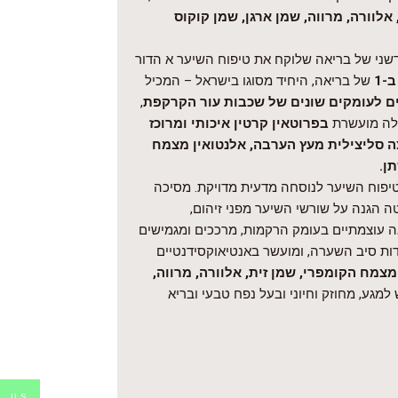
לוורה, מרווה, שמן ארגן, שמן קוקוס
דשני של בריאה שלוקח את טיפוח השיער א הדור
של בריאה, היחיד מסוגו בישראל – המכיל
ם לעומקים שונים של שכבות עור הקרקפת
,
מולה מועשרת
בפרוטאין קרטין איכותי ומרוכז
ה סליצילית מעץ הערבה, אלנטואין מצמח
ן.
טיפוח השיער לנוסחה מדעית מדויקת. מסיכה
ה הגנה על שורשי השיער מפני זיהום,
 עוצמתיים בעומק הרקמות, מרככים ומגמישים
ות סיב השערה, ומועשר באנטיאוקסידנטיים
מצמח הקומפרי, שמן זית, אלוורה, מרווה,
למגע, מחוזק וחיוני ובעל נפח טבעי ובריא
ILS