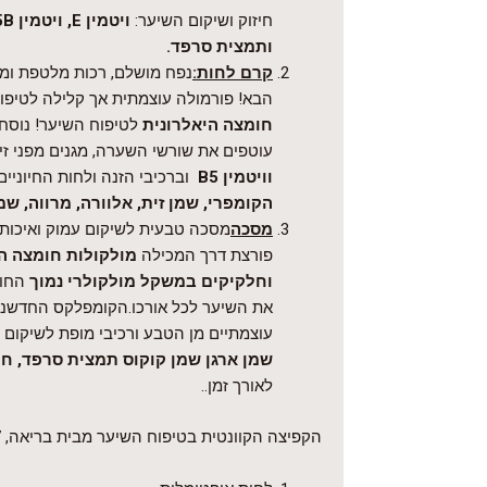
חיזוק ושיקום השיער:
ויטמין
E
, ויטמין 5
B
ותמצית סרפד
.
קרם לחות:
נפח מושלם, רכות מלטפת ומג
הבא! פורמולה עוצמתית אך קלילה לטיפוח
חומצה היאלרונית
לטיפוח השיער! נוס
עוטפים את שורשי השערה, מגנים מפני זיה
וויטמין
B5
וברכיבי הזנה ולחות החיוניים 
הקומפרי, שמן זית, אלוורה, מרווה, שמ
מסכה
מסכה טבעית לשיקום עמוק ואיכותי
פורצת דרך המכילה
מולקולות חומצה ה
וחלקיקים במשקל מולקולרי נמוך
החוד
את השיער לכל אורכו.הקומפלקס החדשני
עוצמתיים מן הטבע ורכיבי מופת לשיקום ו
שמן ארגן שמן קוקוס תמצית סרפד, חמ
לאורך זמן..
הקפיצה הקוונטית בטיפוח השיער מבית בריאה, 7 ב-1!