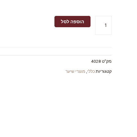
כמות
הוספה לסל
של
סט
שמפו,
קרם
לחות
מק"ט
4028
ומסיכה
מולקולרית
קטגוריות
כללי
,
מוצרי שיער
לשיקום
אינטנסיבי
-
במחיר
מיוחד
ומשלוח
חינם