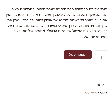
פועל כנקודת ההתחלה הבסיסית של שגרת טיפוח והתחדשות העור
הבריאה שלך. הג'ל מיועד לסילוק לכלוך ושאריות איפור, הוא מרכך ומזין
את העור ושומר על רעננות תוך מניעת אובדן לחות. ג'ל הסבון מכין את
עורך ומותיר אותו נקי לצורך טיפולי הצערת העור במערכות השונות של
בריאה- הפעילות המשולשת והכוח הדואלי. מתאים לכל סוגי העור.
לשימוש יומיומי.
כמות
הוספה לסל
של
ג'ל
סבון
לניקוי
יום
יומי
מק"ט
16
שוטף
קטגוריה
מוצרי עור
של
בריאה