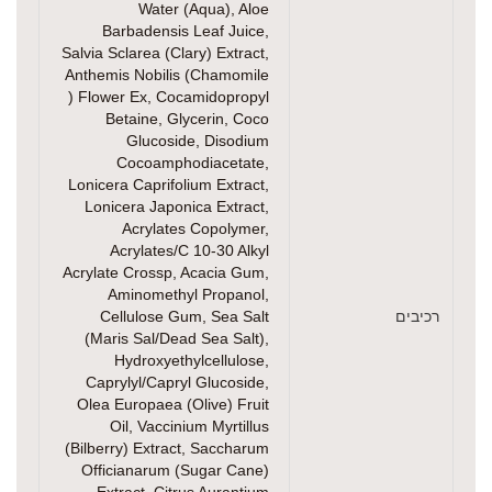
Water (Aqua), Aloe
Barbadensis Leaf Juice,
Salvia Sclarea (Clary) Extract,
Anthemis Nobilis (Chamomile
) Flower Ex, Cocamidopropyl
Betaine, Glycerin, Coco
Glucoside, Disodium
Cocoamphodiacetate,
Lonicera Caprifolium Extract,
Lonicera Japonica Extract,
Acrylates Copolymer,
Acrylates/C 10-30 Alkyl
Acrylate Crossp, Acacia Gum,
Aminomethyl Propanol,
רכיבים
Cellulose Gum, Sea Salt
(Maris Sal/Dead Sea Salt),
Hydroxyethylcellulose,
Caprylyl/Capryl Glucoside,
Olea Europaea (Olive) Fruit
Oil, Vaccinium Myrtillus
(Bilberry) Extract, Saccharum
Officianarum (Sugar Cane)