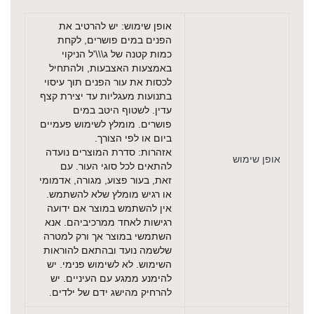
אופן שימוש: יש להרטיב את
הפנים במים פושרים, לקחת
כמות קטנה של ג\\\'ל הניקוי
באמצעות האצבעות, ולהתחיל
לכסות את עור הפנים תוך עיסוי
בתנועות מעגליות עד יצירת קצף
עדין. לשטוף היטב במים
פושרים. מומלץ לשימוש פעמיים
ביום או לפי הצורך.
אזהרות: סדרת המוצרים נועדה
אופן שימוש
להתאים לכל סוגי העור. עם
זאת, בעור פצוע, מגורה, אדמומי
או רגיש מומלץ שלא להשתמש.
אין להשתמש במוצר אם ידועה
רגישות לאחד ממרכיביהם. אנא
השתמשי במוצר אך ורק למטרה
שלשמה נועד ובהתאם להוראות
השימוש. לא לשימוש פנימי. יש
להימנע ממגע עם העיניים. יש
להרחיק מהישג ידם של ילדים.