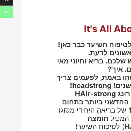
USD
It's All Ab
טיפוח השיער כבר כאן!
שונים לדעת.
שלכם. בריא וחיוני מאי
. איך?
הו באמת, לפעמים צריך
headstr!
רונג
HAir-strong
 החדשני ביותר בתחום
של בריאהֱ היחידי מסוגו
 המכיל
חומצה
H
) לטיפוח השיער!