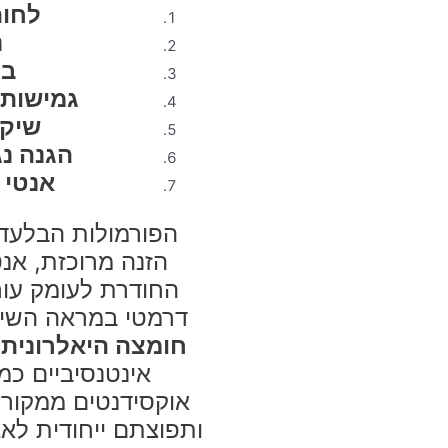
לחות
נ
בר
גמישות 
שיקו
הגנה נג
אנטי 
הפורמולות הבלעדי
הזנה מרוכזת, אנט
החודרת לעומק עור 
דרמטי במראה השי
חומצה היאלרונית
אינטנסיביים כמו
אוקסידנטים ממקור
ותפוצתם ייחודית לאג