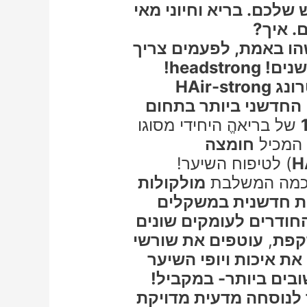
שלכם. בריא וחיוני מאי
. איך?
הו באמת, לפעמים צריך
headstr!
רונג
HAir-strong
 החדשני ביותר בתחום
של בריאהֱ היחידי מסוגו
 המכיל
חומצה
H
) לטיפוח השיער!
חכמה המשלבת
מולקולות
ית חדשנית במשקלים
החודרים לעומקים שונים
קפת
,
עוטפים את שורשי
ת איכות ויופי השיער
 לנוסחה מדעית מדויקת