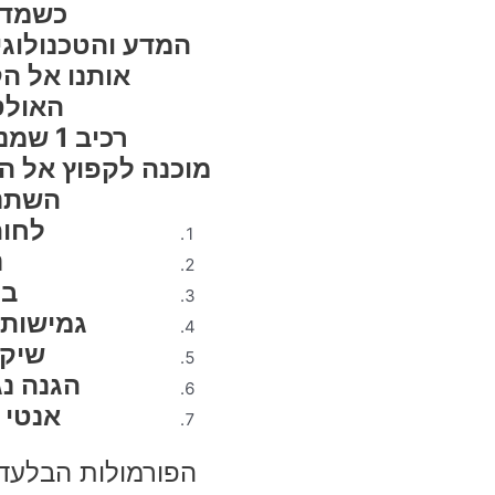
כשמדו
המדע והטכנולוגי
אותנו אל ה
האולט
רכיב 1 שמנצח ב-7 חזיתות!
מוכנה לקפוץ אל ה
השתנה
לחות
נ
בר
גמישות 
שיקו
הגנה נג
אנטי 
הפורמולות הבלעדי