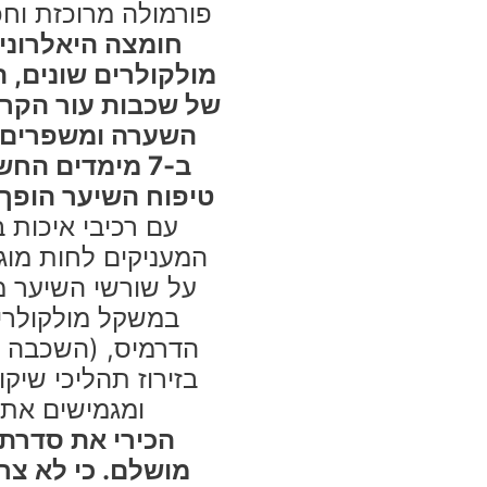
פורמולה מרוכזת ו
חומצה היאלרונ
מולקולרים שונים, 
של שכבות עור הקר
השערה ומשפרים א
ב-7 מימדים החשובים ביותר- במקביל!
טיפוח השיער הופך
עם רכיבי איכות 
המעניקים לחות מוג
על שורשי השיער מפנ
במשקל מולקולרי 
הדרמיס, (השכבה ה
בזירוז תהליכי שיקו
ומגמישים את 
הכירי את סדרת 
מושלם. כי לא צר