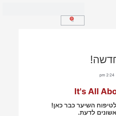
חיפוש
חיפוש
0
עגלת
קניות
דשה!
2:24 pm
It's All Ab
טיפוח השיער כבר כאן!
שונים לדעת.