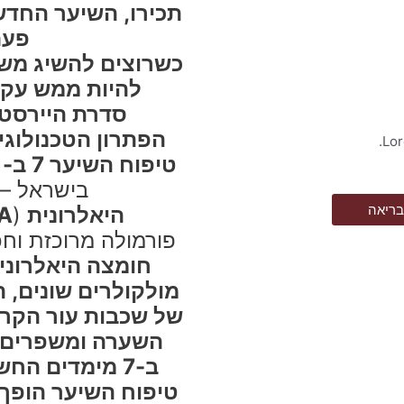
תכירו, השיער החדש 
פעם
כשרוצים להשיג מש
להיות ממש עקשנים! ong
סדרת היירסט
הפתרון הטכנולוגי
טיפוח השיער 7 ב-1
בישראל –
בריאה
היאלרונית
(
A
פורמולה מרוכזת ו
חומצה היאלרונ
מולקולרים שונים, 
של שכבות עור הקר
השערה ומשפרים א
ב-7 מימדים החשובים ביותר- במקביל!
טיפוח השיער הופך