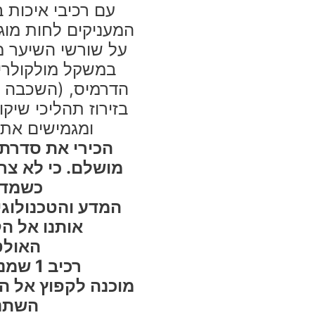
עם רכיבי איכות 
המעניקים לחות מוג
על שורשי השיער מפנ
במשקל מולקולרי 
הדרמיס, (השכבה ה
בזירוז תהליכי שיקו
ומגמישים את 
הכירי את סדרת 
מושלם. כי לא צר
כשמדו
המדע והטכנולוגי
אותנו אל ה
האולט
רכיב 1 שמנצח ב-7 חזיתות!
מוכנה לקפוץ אל ה
השתנה