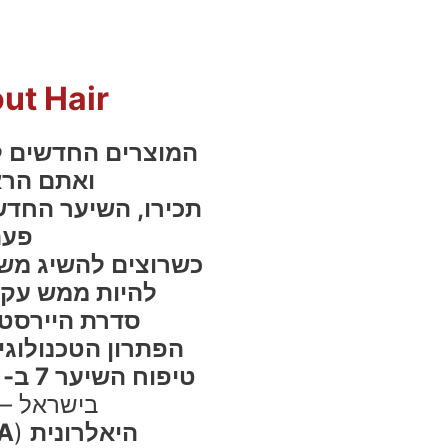
out Hair
המוצרים החדשים ל
ואתם הרא
תכירו, השיער החדש 
פעם
כשרוצים להשיג מש
להיות ממש עקשנים! ong
סדרת היירסט
הפתרון הטכנולוגי
טיפוח השיער 7 ב-1
בישראל –
היאלרונית
(
A