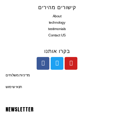
קישורים מהירים
About
technology
testimonials
Contact US
בקרו אותנו
F
T
Y
a
w
o
c
i
u
מדיניות משלוחים
e
t
t
b
t
u
תנאי שימוש
o
e
b
o
r
e
k
NEWSLETTER