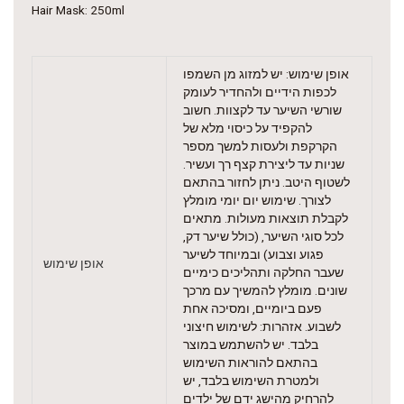
Hair Mask: 250ml
אופן שימוש: יש למזוג מן השמפו
לכפות הידיים ולהחדיר לעומק
שורשי השיער עד לקצוות. חשוב
להקפיד על כיסוי מלא של
הקרקפת ולעסות למשך מספר
שניות עד ליצירת קצף רך ועשיר.
לשטוף היטב. ניתן לחזור בהתאם
לצורך. שימוש יום יומי מומלץ
לקבלת תוצאות מעולות. מתאים
לכל סוגי השיער, (כולל שיער דק,
פגוע וצבוע) ובמיוחד לשיער
אופן שימוש
שעבר החלקה ותהליכים כימיים
שונים. מומלץ להמשיך עם מרכך
פעם ביומיים, ומסיכה אחת
לשבוע. אזהרות: לשימוש חיצוני
בלבד. יש להשתמש במוצר
בהתאם להוראות השימוש
ולמטרת השימוש בלבד, יש
להרחיק מהישג ידם של ילדים