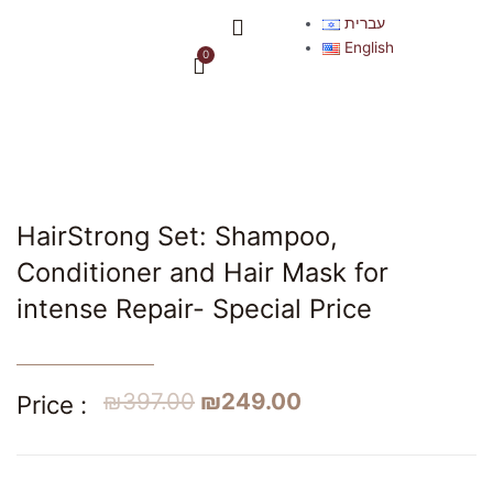
Skip
Menu
עברית
to
English
0
Cart
content
HairStrong Set: Shampoo,
Conditioner and Hair Mask for
intense Repair- Special Price
₪
397.00
₪
249.00
Price :